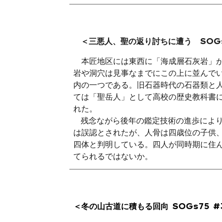
＜三悪人、聖の返り討ちに遭う SOGs75
本匠地区には東西に「海成層石灰岩」
岩や洞穴は見事なまでにこの上に並んで
内の一つである。旧石器時代の石器類と
ては「聖岳人」として高校の歴史教科書
れた。
残念ながら後年の鑑定技術の進歩によ
は誤認とされたが、人骨は四歳位の子供
四体と判明している。四人が同時期に住
てられるではないか。
＜冬の山古道に積もる回向 SOGs75 #