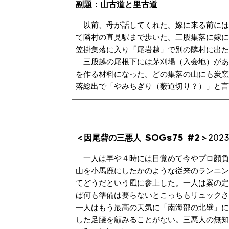
副題：山古道と里古道
以前、母が話してくれた。嫁に来る前に
て隣村の直見駅まで歩いた。三股集落に嫁
笠掛集落に入り「尾岩越」で別の隣村に出
三股越の尾根下には茅刈場（入会地）があ
を作る材料になった。どの集落の山にも炭
落総出で「やみちぎり（薮道切り？）」と
＜因尾砦の三悪人
SOGs75 #2＞
2023
一人は早や４時には目覚めて今やプロ顔負
山を小馬鹿にしたかのような従来のランニ
てどうだという風に参上した。一人は案の
ば何も準備は要らないとこっちもリュック
一人はもう最高の天気に「南海部の北壁」
した足腰を顧みることがない。三悪人の無