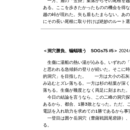
一方、麓の「笠掛」集落からその尾根を越
ある。ここを歩きたかったものの機会を得
越の峠が現れた。矢も盾もたまらない。あ
にその長い尾根に取り付けば絶妙のルート
＜洞穴勝負、蝙蝠嗤う SOGs75 #5＞
2024.
生傷に湯船の熱い湯が沁みる。いずれの「
と思われる急傾斜の登りが続いた。そこに
的洞穴」を目指した。 一方は大小の石灰
み込むとズレ落ちる。一方は杉の枯葉が深
落ちる。生傷が幾度となく両足に刻まれた
今日の結論を言うなら、この二峰の洞穴探
1
3
あるから、都合、
勝
敗となった。ただ、
1
電話を入れ助力を求めての
勝であるから事
一登目は囲ケ岳洞穴（豊薩戦因尾砦跡）、
る。