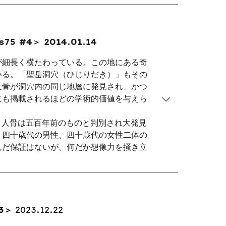
 #4＞ 2014.01.14
が細長く横たわっている。この地にある奇
いる。「聖岳洞穴（ひじりだき）」もその
人骨が洞穴内の同じ地層に発見され、かつ
にも掲載されるほどの学術的価値を与えら
り人骨は五百年前のものと判別され大発見
、四十歳代の男性、四十歳代の女性二体の
んだ保証はないが、何だか想像力を掻き立
3＞
2023.12.22