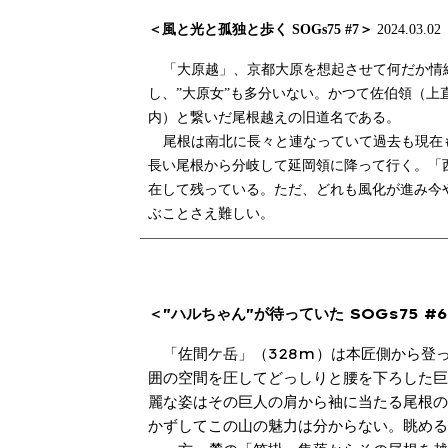
＜風と光と孤独と歩く SOGs75 #7＞
2024.03.02
「大原越」、京都大原を想起させて何だか情
し、”大原女”も多分いない。かつて佐伯領（
内）と繋いだ尾根越えの旧道名である。
尾根は南北に長々と連なっていて過去も現在
長い尾根から分岐して延岡領に降って行く。「
在して残っている。ただ、どれも風化が進み今
ぶことさえ難しい。
＜"ハルちゃん"が待っていた SOGs75 #
328m
「佐間ケ岳」（
）は本匠側から登
囲の空間を圧してどっしりと腰を下ろした
麗な姿はその巨人の肩から袖に当たる尾根
かずしてこの山の魅力は分からない。眺め