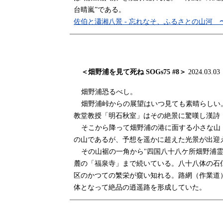
台晴嵐”である。
佐伯と瀟湘八景 - 忘れなそ、ふるさとの山河 〜郷土史編
＜畑野浦を見て死ね SOG
s75 #8
＞
2024.03.03
畑野浦恐るべし。
畑野浦峠からの展望はいつ見ても素晴らしい
教堂教授「明石秋室」はその絶景に驚嘆し漢詩
そこから降って畑野浦の港に面する小さな山（
の山であるが、予想を遥かに超えた光景が出迎
その山裾の一角から"四国八十八ケ所畑野浦
麓の「福泉寺」まで続いている。八十八体の石
区のかつての繁栄が窺い知れる。路網（作業道
体となって絶品の逍遥路を形成していた。