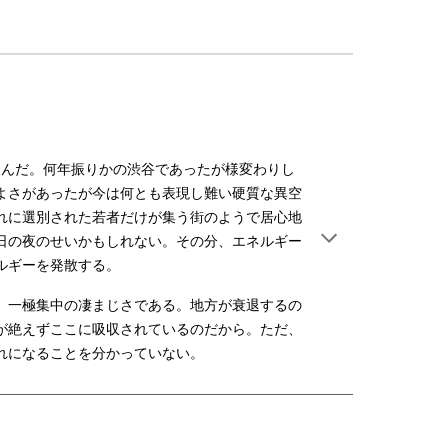
飲んだ。何年振りかの渋谷であったが様変わりし
よさがあったが今は何とも表現し難い硬質な異空
れに選別された若者だけが集う街のようで居心地
日の夜のせいかもしれない。その分、エネルギー
ルギーを発散する。
。一極集中の凄まじさである。地方が衰退するの
が絶えずここに吸収されているのだから。ただ、
れになることを分かっていない。