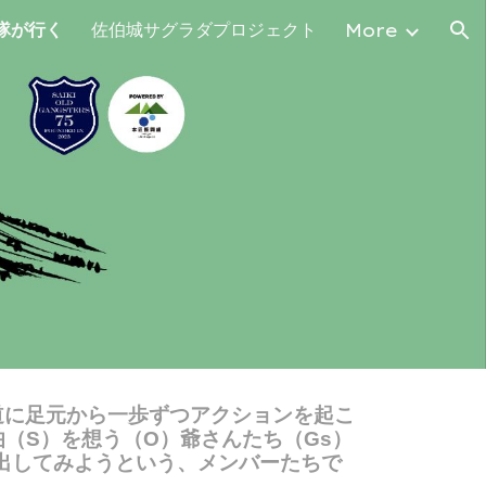
査隊が行く
佐伯城サグラダプロジェクト
More
ion
道に足元から一歩ずつアクションを起こ
伯（
S）
を想う（
O
）爺さんたち（Gs
）
み出してみようという、メンバーたちで