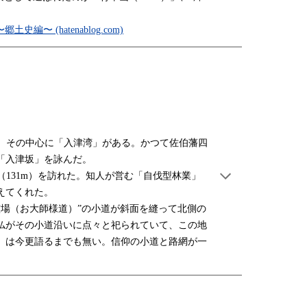
〜 (hatenablog.com)
。その中心に「入津湾」がある。かつて佐伯藩四
「入津坂」を詠んだ。
131m）を訪れた。知人が営む「自伐型林業」
えてくれた。
霊場（お大師様道）”の小道が斜面を縫って北側の
仏がその小道沿いに点々と祀られていて、この地
）は今更語るまでも無い。信仰の小道と路網が一