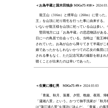
＜お為半蔵と国木田独歩 SOGs75 #10＞
2024.03
龍王山（316m）と煙草山（260m）に登っ
王」を山頂に祀り雨乞を行った事に由来する。
いないが龍王様を山頂に祀っている山は多い。
堅田地方には「お為半蔵」の悲恋物語がある
日に一の鳥居で出会っている。当時は「龍王神
されていた。お為が山から降りてきて半蔵がこ
娘であったかもしれないかつての乙女の集団に
される事もなく、ただ記念写真の撮影を頼まれ
聴くことが出来たのは幸いであった。
＜生簀に棲む男
SOGs75 #9
＞
2024.03.03
「青嵐、秋月、落雁、夕照、晩鐘、夜雨、帰
「瀟湘八景」という。かつて御手洗家が「秋月
は”蒲江浦八景”を漢詩に詠んだ。「青嵐」の風景