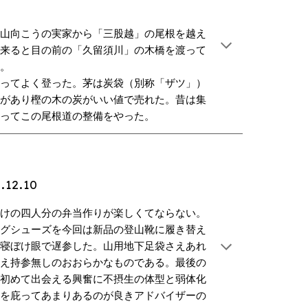
は山向こうの実家から「三股越」の尾根を越え
に来ると目の前の「久留須川」の木橋を渡って
た。
ってよく登った。茅は炭袋（別称「ザツ」）
窯があり樫の木の炭がいい値で売れた。昔は集
言ってこの尾根道の整備をやった。
.12.10
けの四人分の弁当作りが楽しくてならない。
ングシューズを今回は新品の登山靴に履き替え
定寝ぼけ眼で遅参した。山用地下足袋さえあれ
さえ持参無しのおおらかなものである。最後の
に初めて出会える興奮に不摂生の体型と弱体化
知を庇ってあまりあるのが良きアドバイザーの