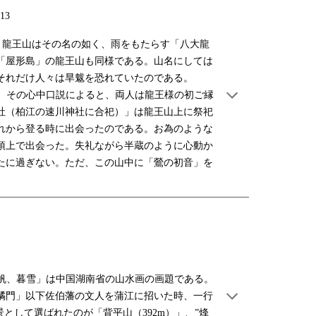
.13
た。龍王山はその名の如く、雨をもたらす「八大龍
「屋形島」の龍王山も同様である。山名にしては
それだけ人々は旱魃を恐れていたのである。
。その心中口説によると、両人は龍王様の初ご縁
社（柏江の速川神社に合祀）」は龍王山上に祭祀
れから登る時に出会ったのである。お為のような
頂上で出会った。失礼ながら半蔵のように心動か
たに過ぎない。ただ、この山中に「鶯の初音」を
帆、暮雪」は中国湖南省の山水画の画題である。
橘門」以下佐伯藩の文人を蒲江に招いた時、一行
として選ばれたのが「背平山（392m）」、”烽