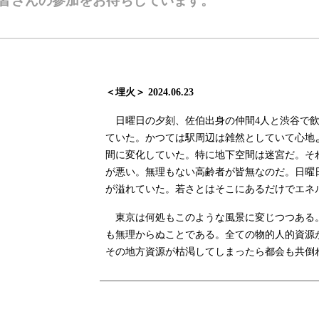
皆さんの参加をお待ちしています。
＜埋火＞ 2024.06.23
日曜日の夕刻、佐伯出身の仲間4人と渋谷で
ていた。かつては駅周辺は雑然としていて心地
間に変化していた。特に地下空間は迷宮だ。そ
が悪い。無理もない高齢者が皆無なのだ。日曜
が溢れていた。若さとはそこにあるだけでエネ
東京は何処もこのような風景に変じつつある
も無理からぬことである。全ての物的人的資源
その地方資源が枯渇してしまったら都会も共倒