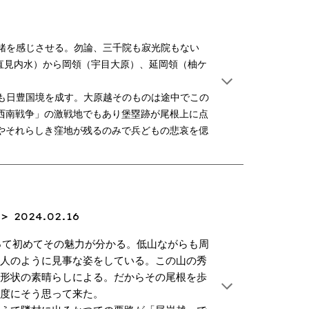
緒を感じさせる。勿論、三千院も寂光院もない
上直見内水）から岡領（宇目大原）、延岡領（柚ケ
も日豊国境を成す。大原越そのものは途中でこの
西南戦争」の激戦地でもあり堡塁跡が尾根上に点
やそれらしき窪地が残るのみで兵どもの悲哀を偲
6＞
2024.02.16
って初めてその魅力が分かる。低山ながらも周
巨人のように見事な姿をしている。この山の秀
の形状の素晴らしによる。だからその尾根を歩
る度にそう思って来た。