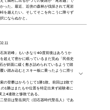
えて隣村に出るかつての要路が「尾岩越」で
なかった。最近、近傍の森林が伐採されて尾岩
の峠を越えたい。そしてそこを向こうに降りず
選択にならぬかと。
02.11
40
石灰岩峰」もいきなり
度前後はあろうか
時を超えて密かに眠っているまだ見ぬ「民俗史
石が斜面に緩く敷き詰められているようで踏
く覆い踏み込むとスキー板に乗ったように滑り
。
1
1
2
索の登攀はかろうじて
勝
敗。前回は
敗で
1
この
勝はまたもや位置を特定出来ず経験者に
4
実上
連敗と惨敗である。
二登目は聖岳洞穴（旧石器時代聖岳人）であ