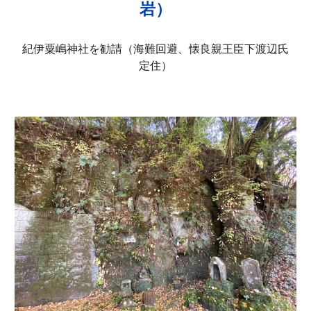
岩）
紀伊粟嶋神社を勧請（海難回避、懐良親王臣下渡辺氏
定住）