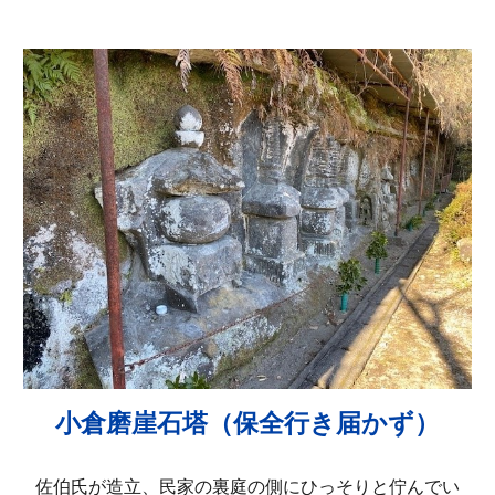
小倉磨崖石塔（保全行き届かず）
佐伯氏が造立、民家の裏庭の側にひっそりと佇んでい