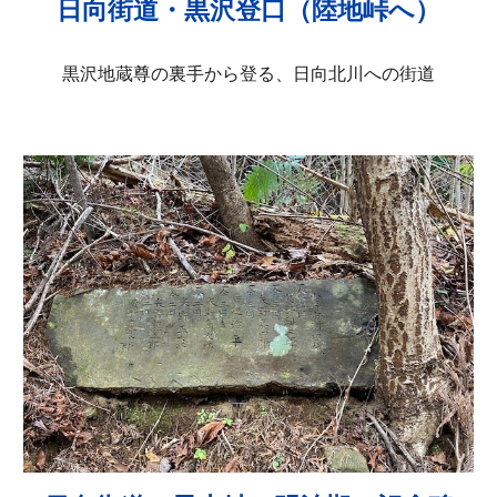
日向街道・黒沢登口（陸地峠へ）
黒沢地蔵尊の裏手から登る、日向北川への街道