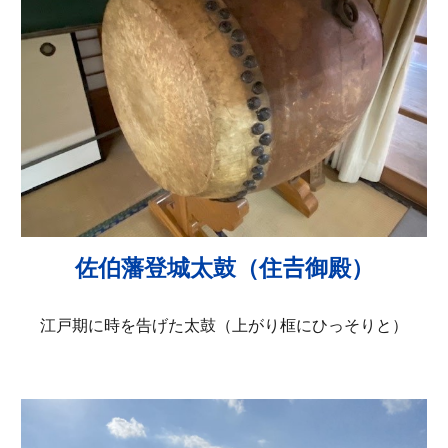
佐伯藩登城太鼓（住𠮷御殿）
江戸期に時を告げた太鼓（上がり框にひっそりと）