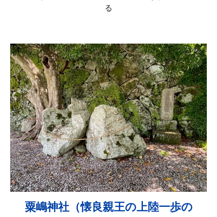
る
粟嶋神社（懐良親王の上陸一歩の