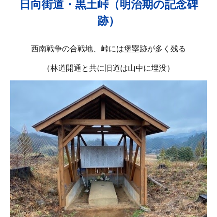
日向街道・黒土峠（明治期の記念碑
跡）
西南戦争の合戦地、峠には堡塁跡が多く残る
（林道開通と共に旧道は山中に埋没）