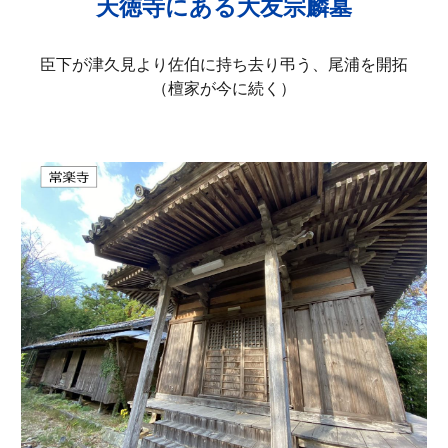
天徳寺にある大友宗麟墓
臣下が津久見より佐伯に持ち去り弔う、尾浦を開拓
（檀家が今に続く）