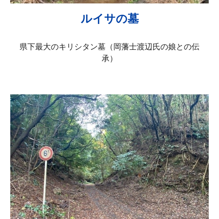
ルイサの墓
県下最大のキリシタン墓（岡藩士渡辺氏の娘との伝
承）