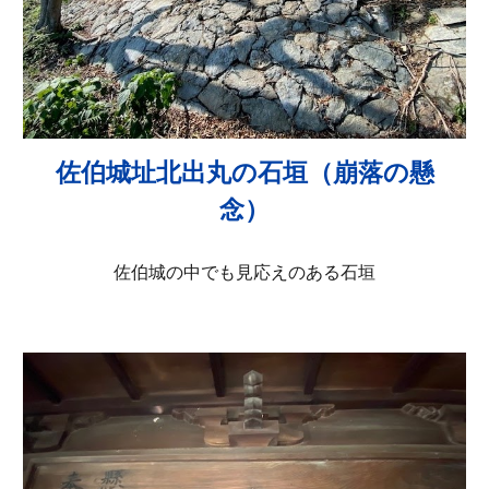
佐伯城址北出丸の石垣（崩落の懸
念）
佐伯城の中でも見応えのある石垣