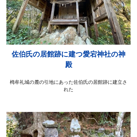
佐伯氏の居館跡に建つ愛宕神社の神
殿
栂牟礼城の麓の引地にあった佐伯氏の居館跡に建立さ
れた