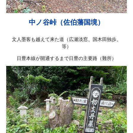
中ノ谷峠（佐伯藩国境）
文人墨客も越えて来た道（広瀬淡窓、国木田独歩、
等）
日豊本線が開通するまで日豊の主要路（難所）