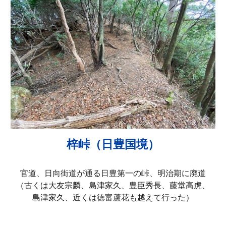
梓峠（日豊国境）
官道、日向街道が通る日豊第一の峠、明治期に廃道
（古くは大友宗麟、島津家久、豊臣秀長、藤堂高虎、
島津家久、近くは徳富蘆花も越えて行った）