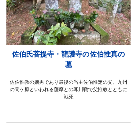
佐伯氏菩提寺・龍護寺の佐伯惟真の
墓
佐伯惟教の嫡男であり最後の当主佐伯惟定の父、九州
の関ケ原といわれる薩摩との耳川戦で父惟教とともに
戦死