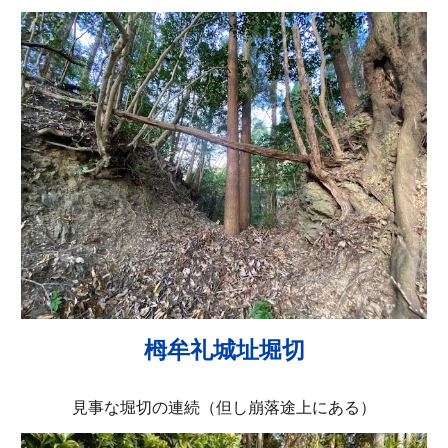
栂牟礼城址堀切
見事な堀切の連続（但し崩落途上にある）