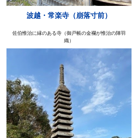
波越・常楽寺（崩落寸前）
佐伯惟治に縁のある寺（御戸帳の金襴が惟治の陣羽
織）