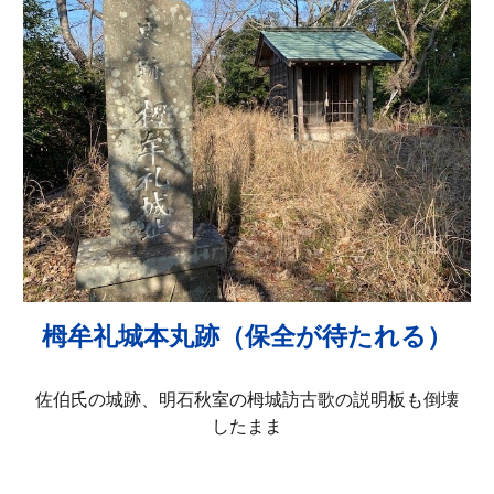
栂牟礼城本丸跡（保全が待たれる）
佐伯氏の城跡、明石秋室の栂城訪古歌の説明板も倒壊
したまま