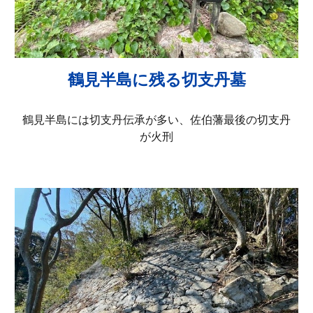
鶴見半島に残る切支丹墓
鶴見半島には切支丹伝承が多い、佐伯藩最後の切支丹
が火刑