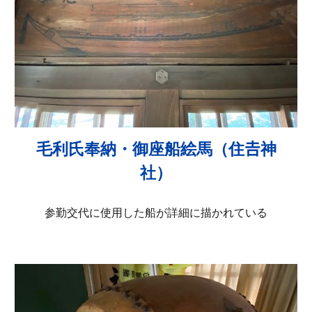
毛利氏奉納・御座船絵馬（住𠮷神
社）
参勤交代に使用した船が詳細に描かれている