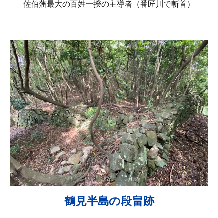
佐伯藩最大の百姓一揆の主導者（番匠川で斬首）
鶴見半島の段畠跡