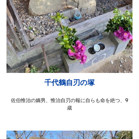
千代鶴自刃の塚
佐伯惟治の嫡男、惟治自刃の報に自らも命を絶つ、9
歳