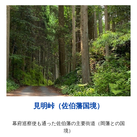
見明峠（佐伯藩国境）
幕府巡察使も通った佐伯藩の主要街道（岡藩との国
境）